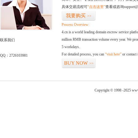
具体交易流程可
“点击这里”
查看或咨询support@
我要购买
>>
Process Overview:
4.cn is a world leading domain escrow service plat
million RMB transaction volume every year. We promi
联系我们
5 workdays.
For detailed process, you can
“visit here”
or contact
QQ：2726103981
BUY NOW
>>
Copyright © 1998 -2025 www.